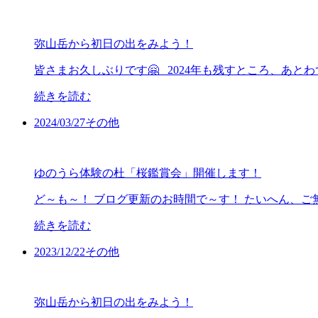
弥山岳から初日の出をみよう！
皆さまお久しぶりです🤗 2024年も残すところ、あとわ
続きを読む
2024/
03/27
その他
ゆのうら体験の杜「桜鑑賞会」開催します！
ど～も～！ ブログ更新のお時間で～す！ たいへん、ご
続きを読む
2023/
12/22
その他
弥山岳から初日の出をみよう！