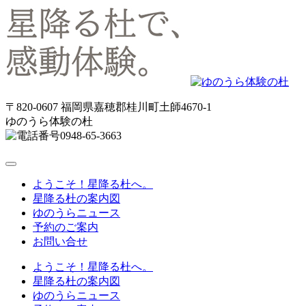
〒820-0607 福岡県嘉穂郡桂川町土師4670-1
ゆのうら体験の杜
0948-65-3663
toggle
navigation
ようこそ！星降る杜へ。
星降る杜の案内図
ゆのうらニュース
予約のご案内
お問い合せ
ようこそ！星降る杜へ。
星降る杜の案内図
ゆのうらニュース