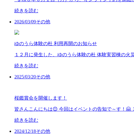
続きを読む
2026/
03/09
その他
ゆのうら体験の杜 利用再開のお知らせ
１２月に発生した、ゆのうら体験の杜 体験実習棟の火災
続きを読む
2025/
03/20
その他
桜鑑賞会を開催します！
皆さんこんにちは😊 今回はイベントの告知で～す！🤗
続きを読む
2024/
12/18
その他