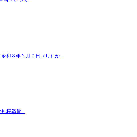
和８年３月９日（月）か...
桜鑑賞...