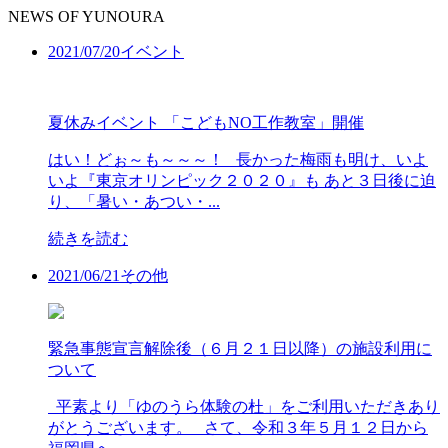
NEWS OF YUNOURA
2021/
07/20
イベント
夏休みイベント 「こどもNO工作教室」開催
はい！どぉ～も～～～！ 長かった梅雨も明け、いよ
いよ『東京オリンピック２０２０』も あと３日後に迫
り、「暑い・あつい・...
続きを読む
2021/
06/21
その他
緊急事態宣言解除後（６月２１日以降）の施設利用に
ついて
平素より「ゆのうら体験の杜」をご利用いただきあり
がとうございます。 さて、令和３年５月１２日から