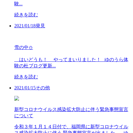
験...
続きを読む
2021/
01/18
発見
雪の中⛄
はいどうも！ やってまいりました！ ゆのうら体
験の杜ブログ更新...
続きを読む
2021/
01/15
その他
新型コロナウイルス感染拡大防止に伴う緊急事態宣言
について
令和３年１月１４日付で、福岡県に新型コロナウイル
ス感染拡大防止に伴う 緊急事態宣言が出ました。 ゆ