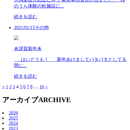
のうら体験の杜施設に...
続きを読む
2021/
01/15
その他
🎍謹賀新年🎍
はいどうも！ 新年あけましてバタバタとしてる
間に...
続きを読む
«
1
2
3
4
5
6
7
8
…
16
»
アーカイブ
ARCHIVE
2026
2025
2024
2023